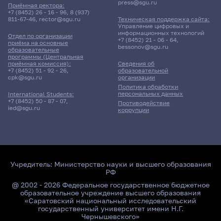
press@sgu.ru
Приёмная ректора:
+7 (8452) 26 - 16 - 96
,
8 (937)
811-67-46
,
rector@sgu.ru
Техническая поддержка сайта:
Управление цифровых и
информационных технологий
Отдел по организации
+7 (8452) 21 - 06 - 64
,
приёма на основные
bessonov@sgu.ru
образовательные
программы (Центральная
приёмная комиссия):
Сведения об
+7 (8452) 51 - 92 - 26
,
образовательной
cpk@sgu.ru
организации
Политика обработки
персональных данных
International Students:
+7 (8452) 50 - 87 - 07
,
Противодействие
ied@sgu.ru
коррупции
Учредитель:
Министерство науки и высшего образования
РФ
@ 2002 - 2026 Федеральное государственное бюджетное
образовательное учреждение высшего образования
«Саратовский национальный исследовательский
государственный университет имени Н.Г.
Чернышевского»