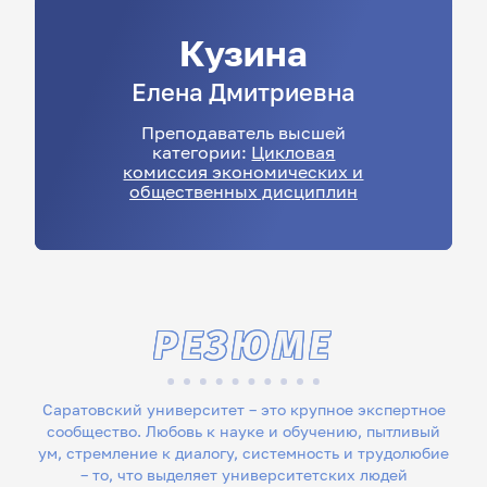
Кузина
Елена
Дмитриевна
Преподаватель высшей
категории:
Цикловая
комиссия экономических и
общественных дисциплин
РЕЗЮМЕ
Саратовский университет – это крупное экспертное
сообщество. Любовь к науке и обучению, пытливый
ум, стремление к диалогу, системность и трудолюбие
– то, что выделяет университетских людей