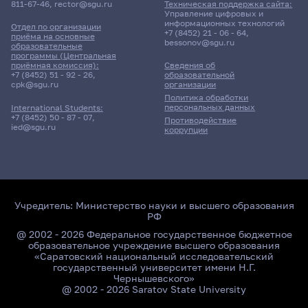
811-67-46
,
rector@sgu.ru
Техническая поддержка сайта:
Управление цифровых и
информационных технологий
Отдел по организации
+7 (8452) 21 - 06 - 64
,
приёма на основные
bessonov@sgu.ru
образовательные
программы (Центральная
приёмная комиссия):
Сведения об
+7 (8452) 51 - 92 - 26
,
образовательной
cpk@sgu.ru
организации
Политика обработки
персональных данных
International Students:
+7 (8452) 50 - 87 - 07
,
Противодействие
ied@sgu.ru
коррупции
Учредитель:
Министерство науки и высшего образования
РФ
@ 2002 - 2026 Федеральное государственное бюджетное
образовательное учреждение высшего образования
«Саратовский национальный исследовательский
государственный университет имени Н.Г.
Чернышевского»
@ 2002 - 2026 Saratov State University