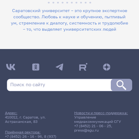
Саратовский университет – это крупное экспертное
сообщество. Любовь к науке и обучению, пытливый
ум, стремление к диалогу, системность и трудолюбие
– то, что выделяет университетских людей
Адрес:
Новости и пресс-поддержка:
410012, г. Саратов, ул.
Управление
Астраханская, 83
медиакоммуникаций СГУ
+7 (8452) 21 - 06 - 25
,
press@sgu.ru
Приёмная ректора:
+7 (8452) 26 - 16 - 96
,
8 (937)