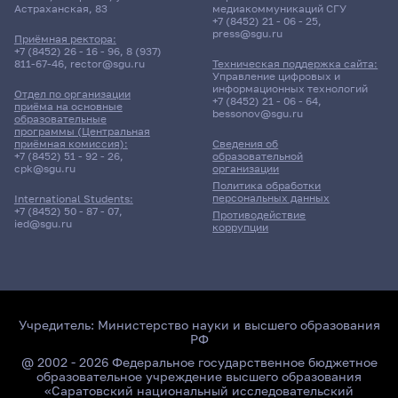
Астраханская, 83
медиакоммуникаций СГУ
+7 (8452) 21 - 06 - 25
,
press@sgu.ru
Приёмная ректора:
+7 (8452) 26 - 16 - 96
,
8 (937)
811-67-46
,
rector@sgu.ru
Техническая поддержка сайта:
Управление цифровых и
информационных технологий
Отдел по организации
+7 (8452) 21 - 06 - 64
,
приёма на основные
bessonov@sgu.ru
образовательные
программы (Центральная
приёмная комиссия):
Сведения об
+7 (8452) 51 - 92 - 26
,
образовательной
cpk@sgu.ru
организации
Политика обработки
персональных данных
International Students:
+7 (8452) 50 - 87 - 07
,
Противодействие
ied@sgu.ru
коррупции
Учредитель:
Министерство науки и высшего образования
РФ
@ 2002 - 2026 Федеральное государственное бюджетное
образовательное учреждение высшего образования
«Саратовский национальный исследовательский