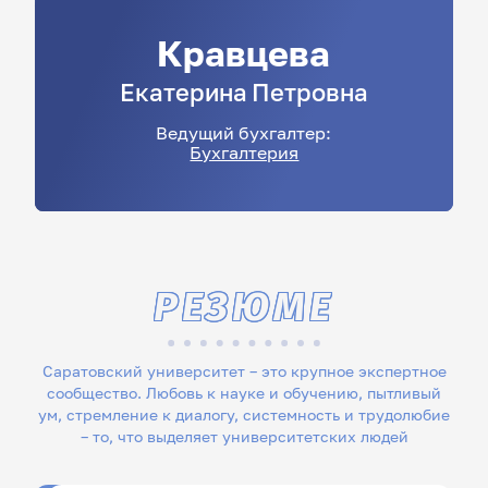
Кравцева
Екатерина
Петровна
Ведущий бухгалтер:
Бухгалтерия
РЕЗЮМЕ
Саратовский университет – это крупное экспертное
сообщество. Любовь к науке и обучению, пытливый
ум, стремление к диалогу, системность и трудолюбие
– то, что выделяет университетских людей