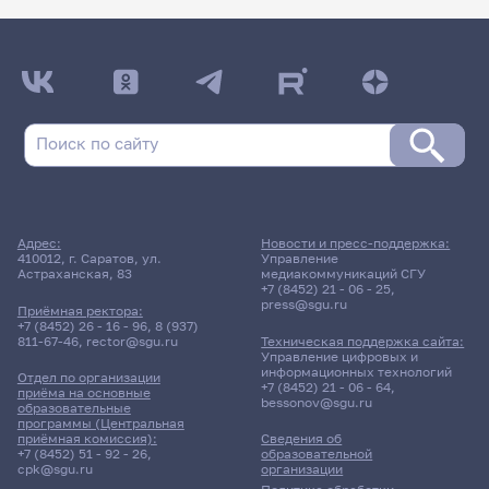
Адрес:
Новости и пресс-поддержка:
410012, г. Саратов, ул.
Управление
Астраханская, 83
медиакоммуникаций СГУ
+7 (8452) 21 - 06 - 25
,
press@sgu.ru
Приёмная ректора:
+7 (8452) 26 - 16 - 96
,
8 (937)
811-67-46
,
rector@sgu.ru
Техническая поддержка сайта:
Управление цифровых и
информационных технологий
Отдел по организации
+7 (8452) 21 - 06 - 64
,
приёма на основные
bessonov@sgu.ru
образовательные
программы (Центральная
приёмная комиссия):
Сведения об
+7 (8452) 51 - 92 - 26
,
образовательной
cpk@sgu.ru
организации