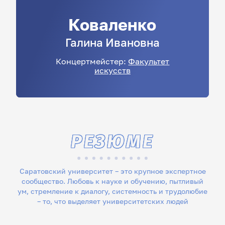
Коваленко
Галина
Ивановна
Концертмейстер:
Факультет
искусств
РЕЗЮМЕ
Саратовский университет – это крупное экспертное
сообщество. Любовь к науке и обучению, пытливый
ум, стремление к диалогу, системность и трудолюбие
– то, что выделяет университетских людей