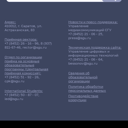
Адрес:
Новости и пресс-поддержка:
410012, г. Саратов, ул.
Управление
Астраханская, 83
медиакоммуникаций СГУ
+7 (8452) 21 - 06 - 25
,
press@sgu.ru
Приёмная ректора:
+7 (8452) 26 - 16 - 96
,
8 (937)
811-67-46
,
rector@sgu.ru
Техническая поддержка сайта:
Управление цифровых и
информационных технологий
Отдел по организации
+7 (8452) 21 - 06 - 64
,
приёма на основные
bessonov@sgu.ru
образовательные
программы (Центральная
приёмная комиссия):
Сведения об
+7 (8452) 51 - 92 - 26
,
образовательной
cpk@sgu.ru
организации
Политика обработки
персональных данных
International Students:
+7 (8452) 50 - 87 - 07
,
Противодействие
ied@sgu.ru
коррупции