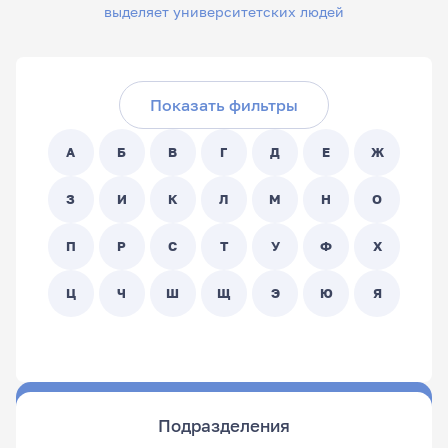
выделяет университетских людей
Скрыть фильтры
Поиск по ФИО сотрудника:
Показать фильтры
Поиск по подразделениям:
А
Б
В
Г
Д
Е
Ж
- Любой -
З
И
К
Л
М
Н
О
П
Р
С
Т
У
Ф
Х
Ц
Ч
Ш
Щ
Э
Ю
Я
Подразделения