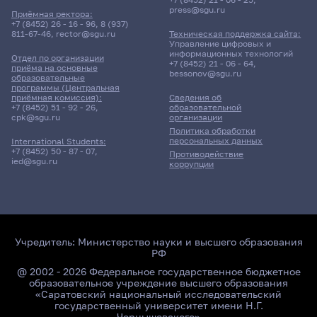
press@sgu.ru
Приёмная ректора:
+7 (8452) 26 - 16 - 96
,
8 (937)
811-67-46
,
rector@sgu.ru
Техническая поддержка сайта:
Управление цифровых и
информационных технологий
Отдел по организации
+7 (8452) 21 - 06 - 64
,
приёма на основные
bessonov@sgu.ru
образовательные
программы (Центральная
приёмная комиссия):
Сведения об
+7 (8452) 51 - 92 - 26
,
образовательной
cpk@sgu.ru
организации
Политика обработки
персональных данных
International Students:
+7 (8452) 50 - 87 - 07
,
Противодействие
ied@sgu.ru
коррупции
Учредитель:
Министерство науки и высшего образования
РФ
@ 2002 - 2026 Федеральное государственное бюджетное
образовательное учреждение высшего образования
«Саратовский национальный исследовательский
государственный университет имени Н.Г.
Чернышевского»