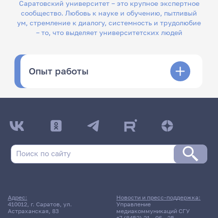
Саратовский университет – это крупное экспертное
сообщество. Любовь к науке и обучению, пытливый
ум, стремление к диалогу, системность и трудолюбие
– то, что выделяет университетских людей
Опыт работы
Адрес:
Новости и пресс-поддержка:
410012, г. Саратов, ул.
Управление
Астраханская, 83
медиакоммуникаций СГУ
+7 (8452) 21 - 06 - 25
,