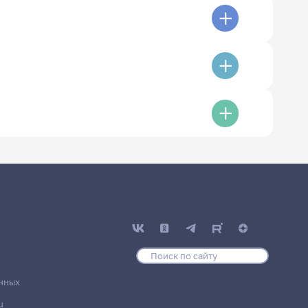
нных
u