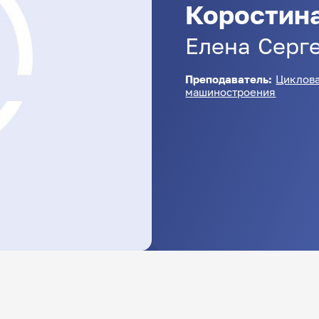
Коростин
Елена
Серг
Преподаватель:
Циклова
машиностроения