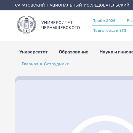
САРАТОВСКИЙ НАЦИОНАЛЬНЫЙ ИССЛЕДОВАТЕЛЬСКИЙ Г
Приём 2026
Ра
Header
УНИВЕРСИТЕТ
menu
ЧЕРНЫШЕВСКОГO
Подготовка к ЕГЭ
Университет
Образование
Наука и иннов
Перейти
Строка
Главная
Сотрудники
к
навигации
основному
содержанию