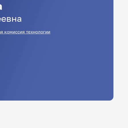
а
еевна
я комиссия технологии