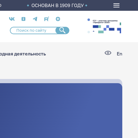
ОСНОВАН В 1909 ГОДУ
О
Социальные
сети
дная деятельность
En