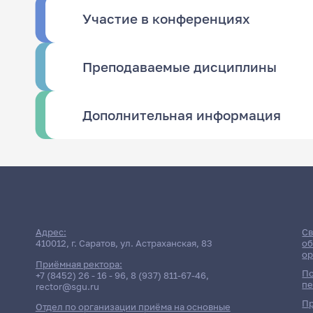
Участие в конференциях
Преподаваемые дисциплины
Дополнительная информация
Адрес:
Св
410012, г. Саратов, ул. Астраханская, 83
об
ор
Приёмная ректора:
По
+7 (8452) 26 - 16 - 96
,
8 (937) 811-67-46
,
пе
rector@sgu.ru
Пр
Отдел по организации приёма на основные