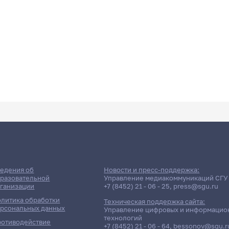
едения об
Новости и пресс-поддержка:
разовательной
Управление медиакоммуникаций СГУ
ганизации
+7 (8452) 21 - 06 - 25
,
press@sgu.ru
литика обработки
Техническая поддержка сайта:
рсональных данных
Управление цифровых и информацио
технологий
отиводействие
+7 (8452) 21 - 06 - 64
,
bessonov@sgu.r