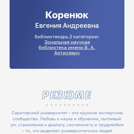
Коренюк
Евгения
Андреевна
библиотекарь 2 категории:
Зональная научная
библиотека имени В. А.
Артисевич
РЕЗЮМЕ
Саратовский университет – это крупное экспертное
сообщество. Любовь к науке и обучению, пытливый
ум, стремление к диалогу, системность и трудолюбие
– то, что выделяет университетских людей