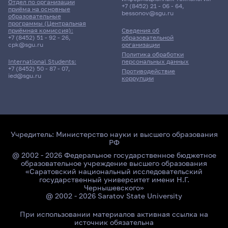
Отдел по организации
+7 (8452) 21 - 06 - 64
,
приёма на основные
bessonov@sgu.ru
образовательные
программы (Центральная
приёмная комиссия):
Сведения об
+7 (8452) 51 - 92 - 26
,
образовательной
cpk@sgu.ru
организации
Политика обработки
персональных данных
International Students:
+7 (8452) 50 - 87 - 07
,
Противодействие
ied@sgu.ru
коррупции
Учредитель:
Министерство науки и высшего образования
РФ
@ 2002 - 2026 Федеральное государственное бюджетное
образовательное учреждение высшего образования
«Саратовский национальный исследовательский
государственный университет имени Н.Г.
Чернышевского»
@ 2002 - 2026 Saratov State University
При использовании материалов активная ссылка на
источник обязательна