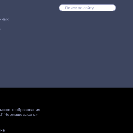
нных
u
высшего образования
.Г. Чернышевского»
ьна