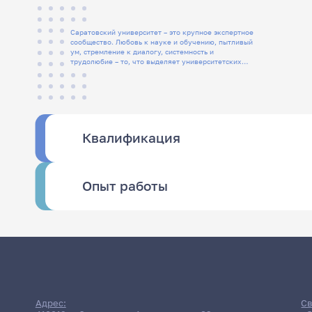
Саратовский университет – это крупное экспертное
сообщество. Любовь к науке и обучению, пытливый
ум, стремление к диалогу, системность и
трудолюбие – то, что выделяет университетских
людей
Квалификация
Опыт работы
Адрес:
Св