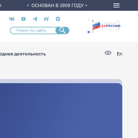
ОСНОВАН В 1909 ГОДУ
О
Социальные
сети
дная деятельность
En