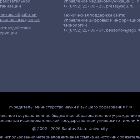
разовательной
Управление медиакоммуникаций СГУ
ганизации
+7 (8452) 21 - 06 - 25
,
press@sgu.ru
литика обработки
Техническая поддержка сайта:
рсональных данных
Управление цифровых и информацио
технологий
отиводействие
+7 (8452) 21 - 06 - 64
,
bessonov@sgu.r
ррупции
Учредитель:
Министерство науки и высшего образования РФ
ральное государственное бюджетное образовательное учреждение 
ональный исследовательский государственный университет имени Н
@ 2002 - 2026 Saratov State University
и использовании материалов активная ссылка на источник обязател