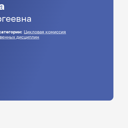
а
ргеевна
категории:
Цикловая комиссия
твенных дисциплин