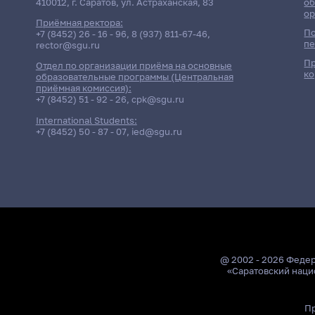
410012, г. Саратов, ул. Астраханская, 83
об
ор
Приёмная ректора:
По
+7 (8452) 26 - 16 - 96
,
8 (937) 811-67-46
,
пе
rector@sgu.ru
Пр
Отдел по организации приёма на основные
ко
образовательные программы (Центральная
приёмная комиссия):
+7 (8452) 51 - 92 - 26
,
cpk@sgu.ru
International Students:
+7 (8452) 50 - 87 - 07
,
ied@sgu.ru
@ 2002 - 2026 Феде
«Саратовский наци
Пр