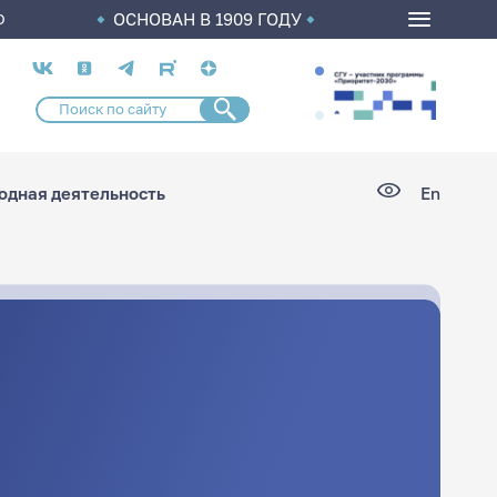
ОСНОВАН В 1909 ГОДУ
О
Социальные
сети
дная деятельность
En