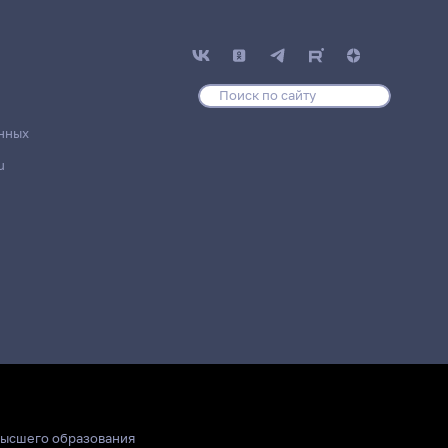
нных
u
высшего образования