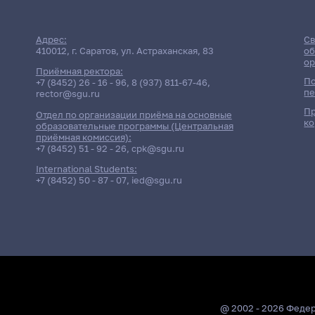
Адрес:
Св
410012, г. Саратов, ул. Астраханская, 83
об
ор
Приёмная ректора:
По
+7 (8452) 26 - 16 - 96
,
8 (937) 811-67-46
,
пе
rector@sgu.ru
Пр
Отдел по организации приёма на основные
ко
образовательные программы (Центральная
приёмная комиссия):
+7 (8452) 51 - 92 - 26
,
cpk@sgu.ru
International Students:
+7 (8452) 50 - 87 - 07
,
ied@sgu.ru
@ 2002 - 2026 Феде