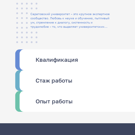
Саратовский университет – это крупное экспертное
сообщество. Любовь к науке и обучению, пытливый
ум, стремление к диалогу, системность и
трудолюбие – то, что выделяет университетских
людей
Квалификация
Стаж работы
Опыт работы