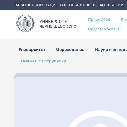
САРАТОВСКИЙ НАЦИОНАЛЬНЫЙ ИССЛЕДОВАТЕЛЬСКИЙ Г
Приём 2026
Ра
Header
УНИВЕРСИТЕТ
menu
ЧЕРНЫШЕВСКОГO
Подготовка к ЕГЭ
Университет
Образование
Наука и иннов
Перейти
Строка
Главная
Сотрудники
к
навигации
основному
содержанию