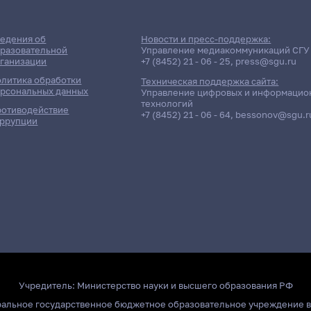
едения об
Новости и пресс-поддержка:
разовательной
Управление медиакоммуникаций СГУ
ганизации
+7 (8452) 21 - 06 - 25
,
press@sgu.ru
литика обработки
Техническая поддержка сайта:
рсональных данных
Управление цифровых и информацио
технологий
отиводействие
+7 (8452) 21 - 06 - 64
,
bessonov@sgu.r
ррупции
Учредитель:
Министерство науки и высшего образования РФ
ральное государственное бюджетное образовательное учреждение 