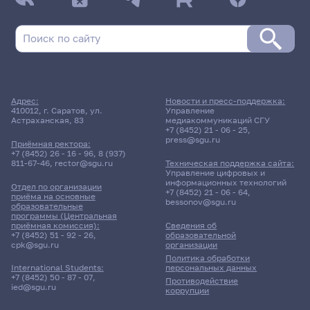
Адрес:
Новости и пресс-поддержка:
410012, г. Саратов, ул.
Управление
Астраханская, 83
медиакоммуникаций СГУ
+7 (8452) 21 - 06 - 25
,
press@sgu.ru
Приёмная ректора:
+7 (8452) 26 - 16 - 96
,
8 (937)
811-67-46
,
rector@sgu.ru
Техническая поддержка сайта:
Управление цифровых и
информационных технологий
Отдел по организации
+7 (8452) 21 - 06 - 64
,
приёма на основные
bessonov@sgu.ru
образовательные
программы (Центральная
приёмная комиссия):
Сведения об
+7 (8452) 51 - 92 - 26
,
образовательной
cpk@sgu.ru
организации
Политика обработки
персональных данных
International Students:
+7 (8452) 50 - 87 - 07
,
Противодействие
ied@sgu.ru
коррупции