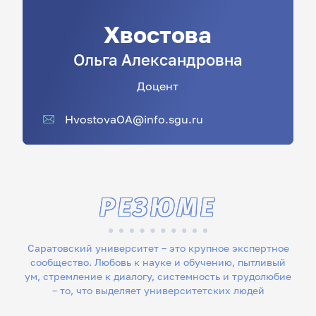
Хвостова
Ольга
Александровна
Доцент
HvostovaOA@info.sgu.ru
РЕЗЮМЕ
Саратовский университет – это крупное экспертное
сообщество. Любовь к науке и обучению, пытливый
ум, стремление к диалогу, системность и трудолюбие
– то, что выделяет университетских людей