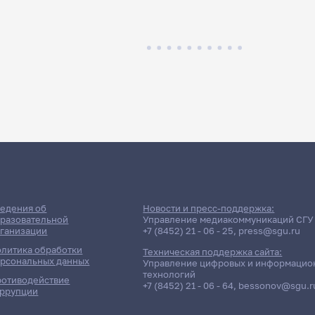
едения об
Новости и пресс-поддержка:
разовательной
Управление медиакоммуникаций СГУ
ганизации
+7 (8452) 21 - 06 - 25
,
press@sgu.ru
литика обработки
Техническая поддержка сайта:
рсональных данных
Управление цифровых и информацио
технологий
отиводействие
+7 (8452) 21 - 06 - 64
,
bessonov@sgu.r
ррупции