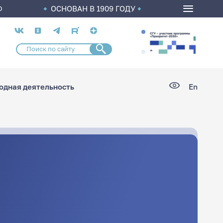
ОСНОВАН В 1909 ГОДУ
О
Социальные
сети
дная деятельность
En