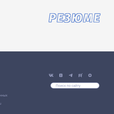
РЕЗЮМЕ
нных
u