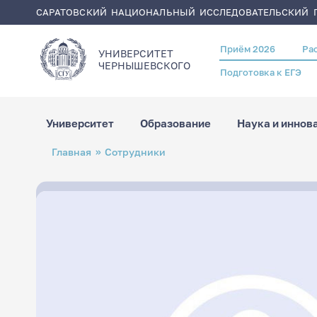
САРАТОВСКИЙ НАЦИОНАЛЬНЫЙ ИССЛЕДОВАТЕЛЬСКИЙ Г
Приём 2026
Ра
Header
УНИВЕРСИТЕТ
menu
ЧЕРНЫШЕВСКОГO
Подготовка к ЕГЭ
Университет
Образование
Наука и иннов
Перейти
Строка
Главная
Сотрудники
к
навигации
основному
содержанию