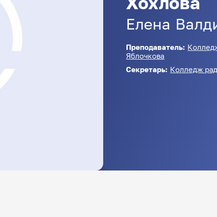
Хохлова
Елена
Валд
Преподаватель:
Колледж
Яблочкова
Секретарь:
Колледж рад