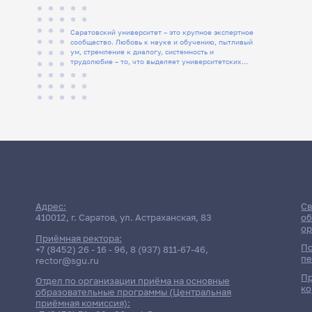
Саратовский университет – это крупное экспертное
сообщество. Любовь к науке и обучению, пытливый
ум, стремление к диалогу, системность и
трудолюбие – то, что выделяет университетских
людей
Адрес:
Св
410012, г. Саратов, ул. Астраханская, 83
об
ор
Приёмная ректора:
По
+7 (8452) 26 - 16 - 96
,
8 (937) 811-67-46
,
пе
rector@sgu.ru
Пр
Отдел по организации приёма на основные
ко
образовательные программы (Центральная
приёмная комиссия):