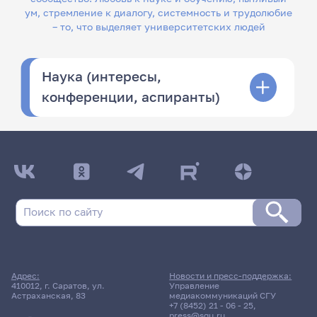
ум, стремление к диалогу, системность и трудолюбие
– то, что выделяет университетских людей
Наука (интересы,
конференции, аспиранты)
Адрес:
Новости и пресс-поддержка:
410012, г. Саратов, ул.
Управление
Астраханская, 83
медиакоммуникаций СГУ
+7 (8452) 21 - 06 - 25
,
press@sgu.ru