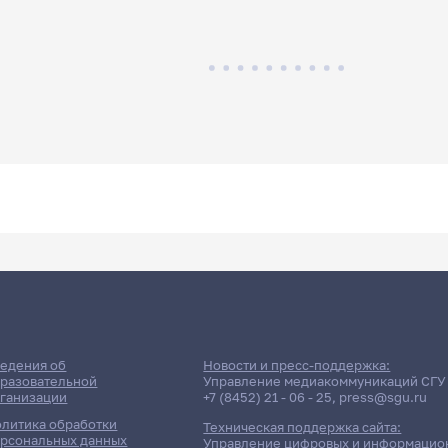
едения об
Новости и пресс-поддержка:
разовательной
Управление медиакоммуникаций СГУ
ганизации
+7 (8452) 21 - 06 - 25
,
press@sgu.ru
литика обработки
Техническая поддержка сайта:
рсональных данных
Управление цифровых и информацио