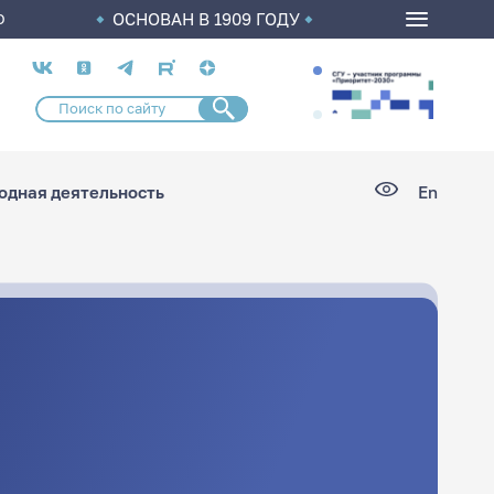
ОСНОВАН В 1909 ГОДУ
О
Социальные
сети
дная деятельность
En