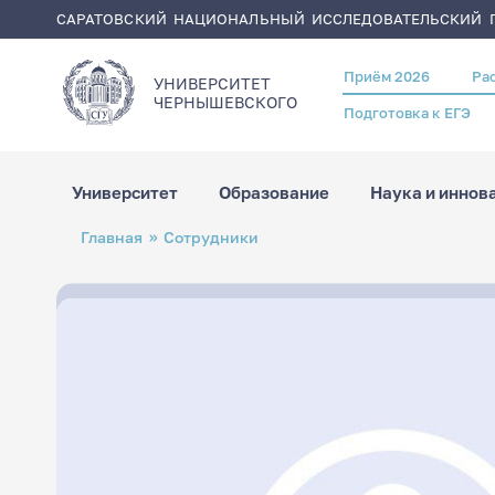
САРАТОВСКИЙ НАЦИОНАЛЬНЫЙ ИССЛЕДОВАТЕЛЬСКИЙ Г
Приём 2026
Ра
Header
УНИВЕРСИТЕТ
menu
ЧЕРНЫШЕВСКОГO
Подготовка к ЕГЭ
Университет
Образование
Наука и иннов
Перейти
Строка
Главная
Сотрудники
к
навигации
основному
содержанию