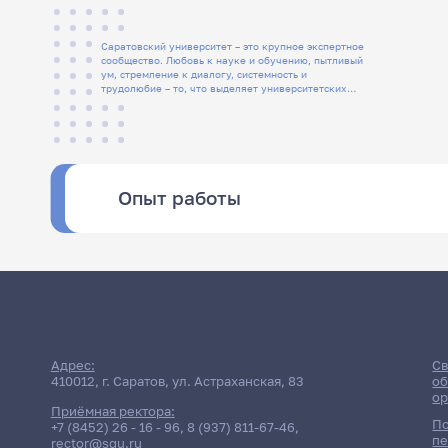
Саратовский университет – это крупное экспертное
сообщество. Любовь к науке и обучению, пытливый
ум, стремление к диалогу, системность и
трудолюбие – то, что выделяет университетских
людей
Опыт работы
Адрес:
Св
410012, г. Саратов, ул. Астраханская, 83
об
ор
Приёмная ректора:
По
+7 (8452) 26 - 16 - 96
,
8 (937) 811-67-46
,
пе
rector@sgu.ru