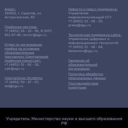
Адрес:
Новости и пресс-поддержка:
410012, г. Саратов, ул.
Управление
Астраханская, 83
медиакоммуникаций СГУ
+7 (8452) 21 - 06 - 25
,
press@sgu.ru
Приёмная ректора:
+7 (8452) 26 - 16 - 96
,
8 (937)
811-67-46
,
rector@sgu.ru
Техническая поддержка сайта:
Управление цифровых и
информационных технологий
Отдел по организации
+7 (8452) 21 - 06 - 64
,
приёма на основные
bessonov@sgu.ru
образовательные
программы (Центральная
приёмная комиссия):
Сведения об
+7 (8452) 51 - 92 - 26
,
образовательной
cpk@sgu.ru
организации
Политика обработки
персональных данных
International Students:
+7 (8452) 50 - 87 - 07
,
Противодействие
ied@sgu.ru
коррупции
Учредитель:
Министерство науки и высшего образования
РФ