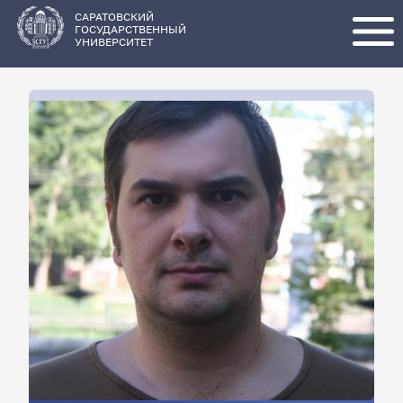
Перейти
к
основному
САРАТОВСКИЙ
содержанию
ГОСУДАРСТВЕННЫЙ
УНИВЕРСИТЕТ