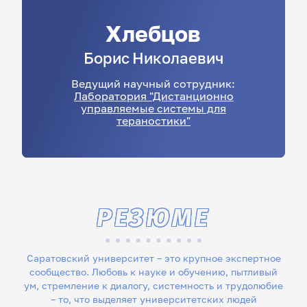
Хлебцов
Борис
Николаевич
Ведущий научный сотрудник:
Лаборатория "Дистанционно
управляемые системы для
тераностики"
РЕЗЮМЕ
Саратовский университет – это крупное экспертное
сообщество. Любовь к науке и обучению, пытливый
ум, стремление к диалогу, системность и трудолюбие
– то, что выделяет университетских людей