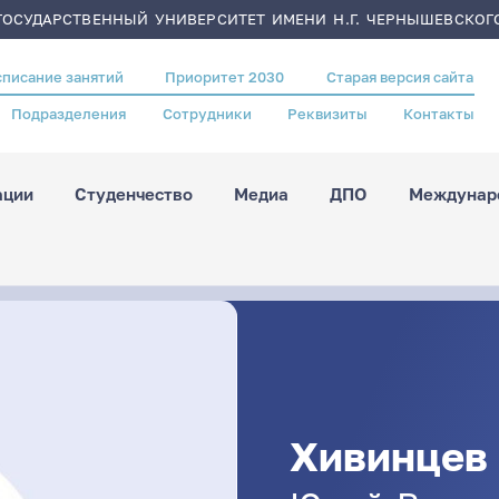
ОСУДАРСТВЕННЫЙ УНИВЕРСИТЕТ ИМЕНИ Н.Г. ЧЕРНЫШЕВСКОГ
списание занятий
Приоритет 2030
Старая версия сайта
Подразделения
Сотрудники
Реквизиты
Контакты
ации
Студенчество
Медиа
ДПО
Междунаро
Хивинцев