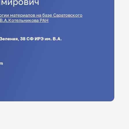
имирович
огии материалов на базе Саратовского
В.А.Котельникова РАН
 Зеленая, 38 СФ ИРЭ им. В.А.
om