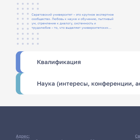
Саратовский университет – это крупное экспертное
сообщество. Любовь к науке и обучению, пытливый
ум, стремление к диалогу, системность и
трудолюбие – то, что выделяет университетских
людей
Квалификация
Наука (интересы, конференции, 
Адрес:
Св