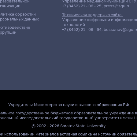
разовательной
Управление медиакоммуникаций СГУ
ганизации
+7 (8452) 21 - 06 - 25
,
press@sgu.ru
литика обработки
Техническая поддержка сайта:
рсональных данных
Управление цифровых и информацио
технологий
отиводействие
+7 (8452) 21 - 06 - 64
,
bessonov@sgu.r
ррупции
Учредитель:
Министерство науки и высшего образования РФ
ральное государственное бюджетное образовательное учреждение 
ональный исследовательский государственный университет имени Н
@ 2002 - 2026 Saratov State University
и использовании материалов активная ссылка на источник обязател