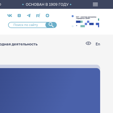
ОСНОВАН В 1909 ГОДУ
О
Социальные
сети
дная деятельность
En