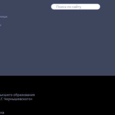
нных
u
высшего образования
.Г. Чернышевского»
ьна