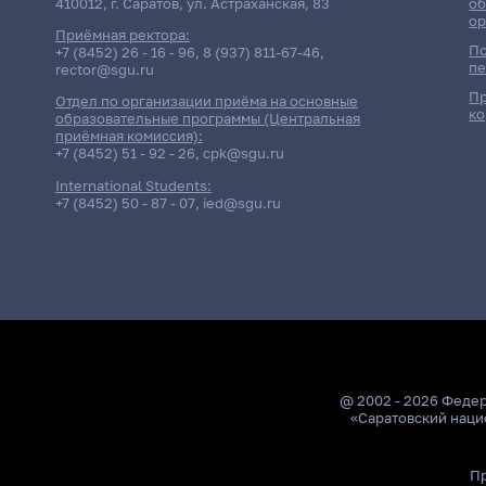
410012, г. Саратов, ул. Астраханская, 83
об
ор
Приёмная ректора:
По
+7 (8452) 26 - 16 - 96
,
8 (937) 811-67-46
,
пе
rector@sgu.ru
Пр
Отдел по организации приёма на основные
ко
образовательные программы (Центральная
приёмная комиссия):
+7 (8452) 51 - 92 - 26
,
cpk@sgu.ru
International Students:
+7 (8452) 50 - 87 - 07
,
ied@sgu.ru
@ 2002 - 2026 Феде
«Саратовский наци
Пр