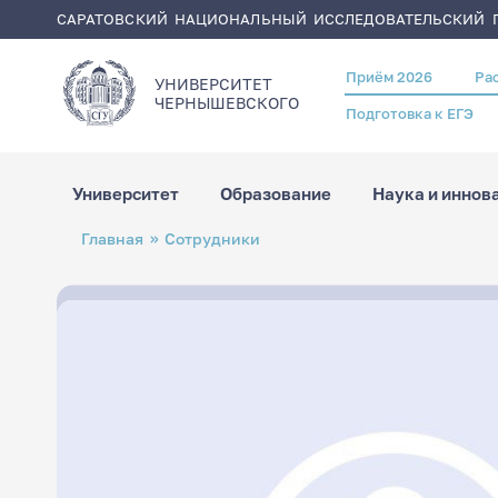
САРАТОВСКИЙ НАЦИОНАЛЬНЫЙ ИССЛЕДОВАТЕЛЬСКИЙ Г
Приём 2026
Ра
Header
УНИВЕРСИТЕТ
menu
ЧЕРНЫШЕВСКОГO
Подготовка к ЕГЭ
Университет
Образование
Наука и иннов
Перейти
Строка
Главная
Сотрудники
к
навигации
основному
содержанию