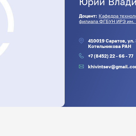
Юрий
Влад
Доцент:
Кафедра технол
филиала ФГБУН ИРЭ им. 
410019 Саратов, ул.
Котельникова РАН
+7 (8452) 22 - 66 - 77
khivintsev@gmail.c