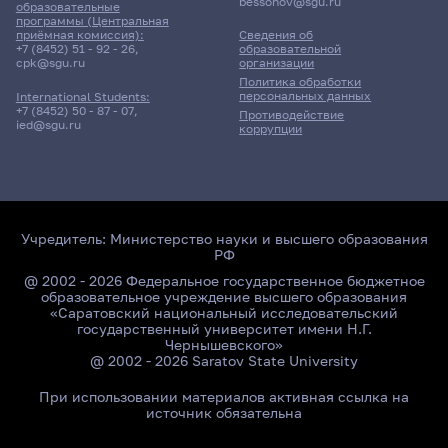
bessonov@sgu.ru
образовательные
программы (Центральная
приёмная комиссия):
Сведения об
+7 (8452) 51 - 92 - 26
,
образовательной
cpk@sgu.ru
организации
Политика обработки
персональных данных
International Students:
+7 (8452) 50 - 87 - 07
,
Противодействие
ied@sgu.ru
коррупции
Учредитель:
Министерство науки и высшего образования
РФ
@ 2002 - 2026 Федеральное государственное бюджетное
образовательное учреждение высшего образования
«Саратовский национальный исследовательский
государственный университет имени Н.Г.
Чернышевского»
@ 2002 - 2026 Saratov State University
При использовании материалов активная ссылка на
источник обязательна