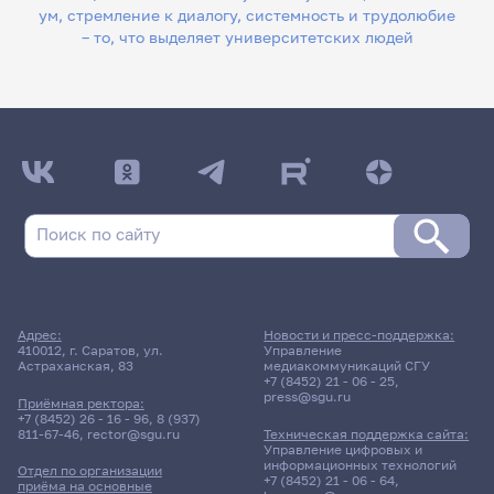
ум, стремление к диалогу, системность и трудолюбие
– то, что выделяет университетских людей
Адрес:
Новости и пресс-поддержка:
410012, г. Саратов, ул.
Управление
Астраханская, 83
медиакоммуникаций СГУ
+7 (8452) 21 - 06 - 25
,
press@sgu.ru
Приёмная ректора:
+7 (8452) 26 - 16 - 96
,
8 (937)
811-67-46
,
rector@sgu.ru
Техническая поддержка сайта:
Управление цифровых и
информационных технологий
Отдел по организации
+7 (8452) 21 - 06 - 64
,
приёма на основные