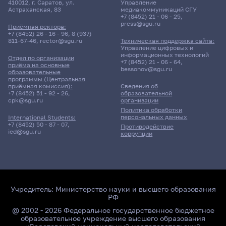
410012, г. Саратов, ул.
Управление
Астраханская, 83
медиакоммуникаций СГУ
+7 (8452) 21 - 06 - 25
,
press@sgu.ru
Приёмная ректора:
+7 (8452) 26 - 16 - 96
,
8 (937)
811-67-46
,
rector@sgu.ru
Техническая поддержка сайта:
Управление цифровых и
информационных технологий
Отдел по организации
+7 (8452) 21 - 06 - 64
,
приёма на основные
bessonov@sgu.ru
образовательные
программы (Центральная
приёмная комиссия):
Сведения об
+7 (8452) 51 - 92 - 26
,
образовательной
cpk@sgu.ru
организации
Политика обработки
персональных данных
International Students:
+7 (8452) 50 - 87 - 07
,
Противодействие
ied@sgu.ru
коррупции
Учредитель:
Министерство науки и высшего образования
РФ
@ 2002 - 2026 Федеральное государственное бюджетное
образовательное учреждение высшего образования