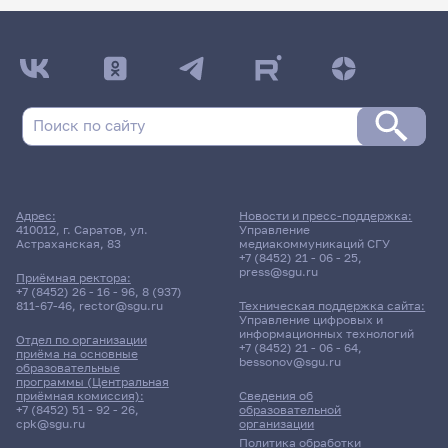
Адрес:
Новости и пресс-поддержка:
410012, г. Саратов, ул.
Управление
Астраханская, 83
медиакоммуникаций СГУ
+7 (8452) 21 - 06 - 25
,
press@sgu.ru
Приёмная ректора:
+7 (8452) 26 - 16 - 96
,
8 (937)
811-67-46
,
rector@sgu.ru
Техническая поддержка сайта:
Управление цифровых и
информационных технологий
Отдел по организации
+7 (8452) 21 - 06 - 64
,
приёма на основные
bessonov@sgu.ru
образовательные
программы (Центральная
приёмная комиссия):
Сведения об
+7 (8452) 51 - 92 - 26
,
образовательной
cpk@sgu.ru
организации
Политика обработки