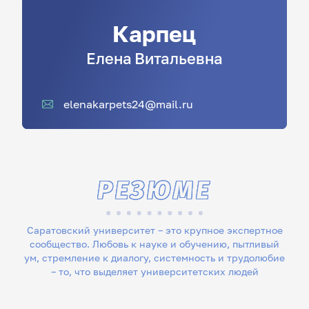
Карпец
Елена
Витальевна
elenakarpets24@mail.ru
РЕЗЮМЕ
Саратовский университет – это крупное экспертное
сообщество. Любовь к науке и обучению, пытливый
ум, стремление к диалогу, системность и трудолюбие
– то, что выделяет университетских людей