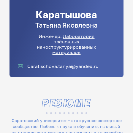
Каратышова
Татьяна
Яковлевна
Инженер:
Лаборатория
плёночных
наноструктурированных
материалов
Caratischova.tanya@yandex.ru
РЕЗЮМЕ
Саратовский университет – это крупное экспертное
сообщество. Любовь к науке и обучению, пытливый
ум, стремление к диалогу, системность и трудолюбие