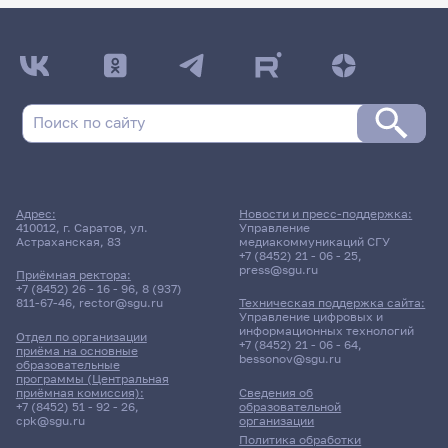
Адрес:
Новости и пресс-поддержка:
410012, г. Саратов, ул.
Управление
Астраханская, 83
медиакоммуникаций СГУ
+7 (8452) 21 - 06 - 25
,
press@sgu.ru
Приёмная ректора:
+7 (8452) 26 - 16 - 96
,
8 (937)
811-67-46
,
rector@sgu.ru
Техническая поддержка сайта:
Управление цифровых и
информационных технологий
Отдел по организации
+7 (8452) 21 - 06 - 64
,
приёма на основные
bessonov@sgu.ru
образовательные
программы (Центральная
приёмная комиссия):
Сведения об
+7 (8452) 51 - 92 - 26
,
образовательной
cpk@sgu.ru
организации
Политика обработки