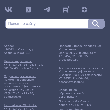
Адрес:
Новости и пресс-поддержка:
410012, г. Саратов, ул.
Управление
Астраханская, 83
медиакоммуникаций СГУ
+7 (8452) 21 - 06 - 25
,
press@sgu.ru
Приёмная ректора:
+7 (8452) 26 - 16 - 96
,
8 (937)
811-67-46
,
rector@sgu.ru
Техническая поддержка сайта:
Управление цифровых и
информационных технологий
Отдел по организации
+7 (8452) 21 - 06 - 64
,
приёма на основные
bessonov@sgu.ru
образовательные
программы (Центральная
приёмная комиссия):
Сведения об
+7 (8452) 51 - 92 - 26
,
образовательной
cpk@sgu.ru
организации
Политика обработки
персональных данных
International Students:
+7 (8452) 50 - 87 - 07
,
Противодействие