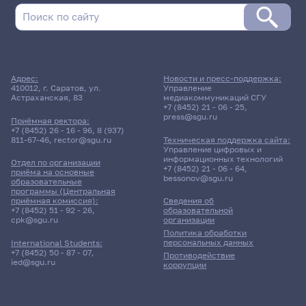
Адрес:
Новости и пресс-поддержка:
410012, г. Саратов, ул.
Управление
Астраханская, 83
медиакоммуникаций СГУ
+7 (8452) 21 - 06 - 25
,
press@sgu.ru
Приёмная ректора:
+7 (8452) 26 - 16 - 96
,
8 (937)
811-67-46
,
rector@sgu.ru
Техническая поддержка сайта:
Управление цифровых и
информационных технологий
Отдел по организации
+7 (8452) 21 - 06 - 64
,
приёма на основные
bessonov@sgu.ru
образовательные
программы (Центральная
приёмная комиссия):
Сведения об
+7 (8452) 51 - 92 - 26
,
образовательной
cpk@sgu.ru
организации
Политика обработки
персональных данных
International Students:
+7 (8452) 50 - 87 - 07
,
Противодействие
ied@sgu.ru
коррупции