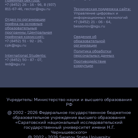
Приёмная ректора:
+7 (8452) 26 - 16 - 96
,
8 (937)
811-67-46
,
rector@sgu.ru
Техническая поддержка сайта:
Управление цифровых и
информационных технологий
Отдел по организации
+7 (8452) 21 - 06 - 64
,
приёма на основные
bessonov@sgu.ru
образовательные
программы (Центральная
приёмная комиссия):
Сведения об
+7 (8452) 51 - 92 - 26
,
образовательной
cpk@sgu.ru
организации
Политика обработки
персональных данных
International Students:
+7 (8452) 50 - 87 - 07
,
Противодействие
ied@sgu.ru
коррупции
Учредитель:
Министерство науки и высшего образования
РФ
@ 2002 - 2026 Федеральное государственное бюджетное
образовательное учреждение высшего образования
«Саратовский национальный исследовательский
государственный университет имени Н.Г.
Чернышевского»
@ 2002 - 2026 Saratov State University