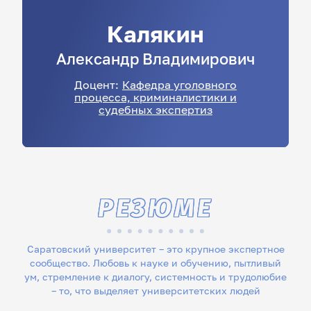
Калякин
Александр
Владимирович
Доцент:
Кафедра уголовного
процесса, криминалистики и
судебных экспертиз
РЕЗЮМЕ
Саратовский университет – это крупное экспертное
сообщество. Любовь к науке и обучению, пытливый
ум, стремление к диалогу, системность и трудолюбие
– то, что выделяет университетских людей