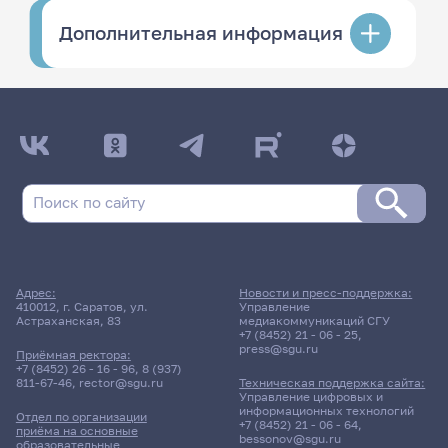
Дополнительная информация
Адрес:
Новости и пресс-поддержка:
410012, г. Саратов, ул.
Управление
Астраханская, 83
медиакоммуникаций СГУ
+7 (8452) 21 - 06 - 25
,
press@sgu.ru
Приёмная ректора:
+7 (8452) 26 - 16 - 96
,
8 (937)
811-67-46
,
rector@sgu.ru
Техническая поддержка сайта:
Управление цифровых и
информационных технологий
Отдел по организации
+7 (8452) 21 - 06 - 64
,
приёма на основные
bessonov@sgu.ru
образовательные