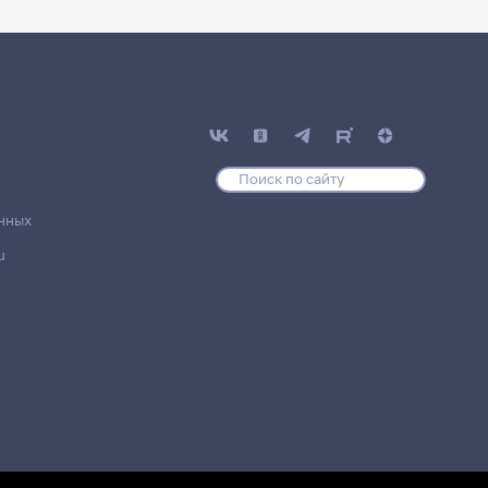
нных
u