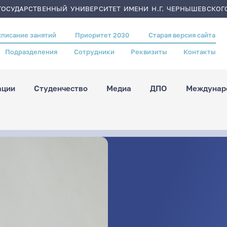
ОСУДАРСТВЕННЫЙ УНИВЕРСИТЕТ ИМЕНИ Н.Г. ЧЕРНЫШЕВСКОГ
списание занятий
Приоритет 2030
Старая версия сайта
Подразделения
Сотрудники
Реквизиты
Контакты
ации
Студенчество
Медиа
ДПО
Междунаро