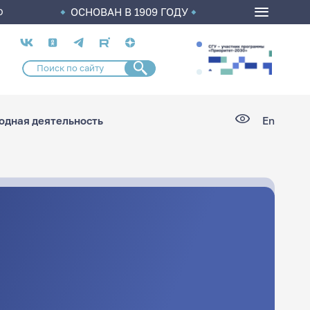
ОСНОВАН В 1909 ГОДУ
О
Социальные
сети
дная деятельность
En