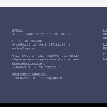
Адрес:
Св
410012, г. Саратов, ул. Астраханская, 83
об
ор
Приёмная ректора:
По
+7 (8452) 26 - 16 - 96
,
8 (937) 811-67-46
,
пе
rector@sgu.ru
Пр
Отдел по организации приёма на основные
ко
образовательные программы (Центральная
приёмная комиссия):
+7 (8452) 51 - 92 - 26
,
cpk@sgu.ru
International Students:
+7 (8452) 50 - 87 - 07
,
ied@sgu.ru