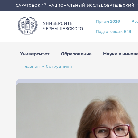
САРАТОВСКИЙ НАЦИОНАЛЬНЫЙ ИССЛЕДОВАТЕЛЬСКИЙ Г
Приём 2026
Ра
Header
УНИВЕРСИТЕТ
menu
ЧЕРНЫШЕВСКОГO
Подготовка к ЕГЭ
Университет
Образование
Наука и иннов
Перейти
Строка
Главная
Сотрудники
к
навигации
основному
содержанию