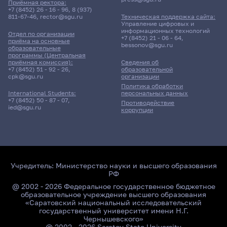
Приёмная ректора:
+7 (8452) 26 - 16 - 96
,
8 (937)
811-67-46
,
rector@sgu.ru
Техническая поддержка сайта:
Управление цифровых и
информационных технологий
Отдел по организации
+7 (8452) 21 - 06 - 64
,
приёма на основные
bessonov@sgu.ru
образовательные
программы (Центральная
приёмная комиссия):
Сведения об
+7 (8452) 51 - 92 - 26
,
образовательной
cpk@sgu.ru
организации
Политика обработки
персональных данных
International Students:
+7 (8452) 50 - 87 - 07
,
Противодействие
ied@sgu.ru
коррупции
Учредитель:
Министерство науки и высшего образования
РФ
@ 2002 - 2026 Федеральное государственное бюджетное
образовательное учреждение высшего образования
«Саратовский национальный исследовательский
государственный университет имени Н.Г.
Чернышевского»
@ 2002 - 2026 Saratov State University