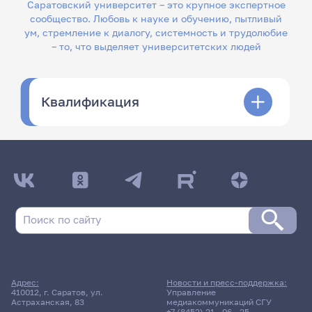
Саратовский университет – это крупное экспертное
сообщество. Любовь к науке и обучению, пытливый
ум, стремление к диалогу, системность и трудолюбие
– то, что выделяет университетских людей
Квалификация
Адрес:
Новости и пресс-поддержка:
410012, г. Саратов, ул.
Управление
Астраханская, 83
медиакоммуникаций СГУ
+7 (8452) 21 - 06 - 25
,