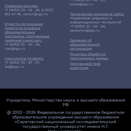
press@sgu.ru
Приёмная ректора:
+7 (8452) 26 - 16 - 96
,
8 (937)
811-67-46
,
rector@sgu.ru
Техническая поддержка сайта:
Управление цифровых и
информационных технологий
Отдел по организации
+7 (8452) 21 - 06 - 64
,
приёма на основные
bessonov@sgu.ru
образовательные
программы (Центральная
приёмная комиссия):
Сведения об
+7 (8452) 51 - 92 - 26
,
образовательной
cpk@sgu.ru
организации
Политика обработки
персональных данных
International Students:
+7 (8452) 50 - 87 - 07
,
Противодействие
ied@sgu.ru
коррупции
Учредитель:
Министерство науки и высшего образования
РФ
@ 2002 - 2026 Федеральное государственное бюджетное
образовательное учреждение высшего образования
«Саратовский национальный исследовательский
государственный университет имени Н.Г.
Чернышевского»