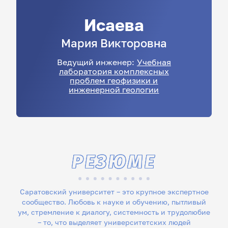
Исаева
Мария
Викторовна
Ведущий инженер:
Учебная
лаборатория комплексных
проблем геофизики и
инженерной геологии
РЕЗЮМЕ
Саратовский университет – это крупное экспертное
сообщество. Любовь к науке и обучению, пытливый
ум, стремление к диалогу, системность и трудолюбие
– то, что выделяет университетских людей