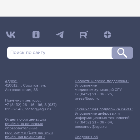
Адрес:
Новости и пресс-поддержка:
410012, г. Саратов, ул.
Управление
Астраханская, 83
медиакоммуникаций СГУ
+7 (8452) 21 - 06 - 25
,
press@sgu.ru
Приёмная ректора:
+7 (8452) 26 - 16 - 96
,
8 (937)
811-67-46
,
rector@sgu.ru
Техническая поддержка сайта:
Управление цифровых и
информационных технологий
Отдел по организации
+7 (8452) 21 - 06 - 64
,
приёма на основные
bessonov@sgu.ru
образовательные
программы (Центральная
приёмная комиссия):
Сведения об