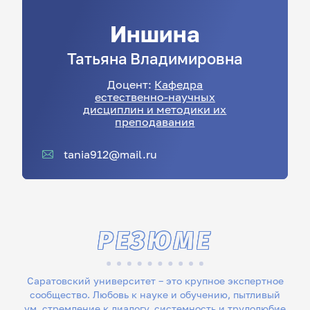
Иншина
Татьяна
Владимировна
Доцент:
Кафедра
естественно-научных
дисциплин и методики их
преподавания
tania912@mail.ru
РЕЗЮМЕ
Саратовский университет – это крупное экспертное
сообщество. Любовь к науке и обучению, пытливый
ум, стремление к диалогу, системность и трудолюбие