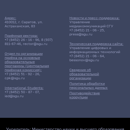
Адрес:
Новости и пресс-поддержка:
410012, г. Саратов, ул.
Управление
Астраханская, 83
медиакоммуникаций СГУ
+7 (8452) 21 - 06 - 25
,
press@sgu.ru
Приёмная ректора:
+7 (8452) 26 - 16 - 96
,
8 (937)
811-67-46
,
rector@sgu.ru
Техническая поддержка сайта:
Управление цифровых и
информационных технологий
Отдел по организации
+7 (8452) 21 - 06 - 64
,
приёма на основные
bessonov@sgu.ru
образовательные
программы (Центральная
приёмная комиссия):
Сведения об
+7 (8452) 51 - 92 - 26
,
образовательной
cpk@sgu.ru
организации
Политика обработки
персональных данных
International Students:
+7 (8452) 50 - 87 - 07
,
Противодействие
ied@sgu.ru
коррупции
Учредитель:
Министерство науки и высшего образования