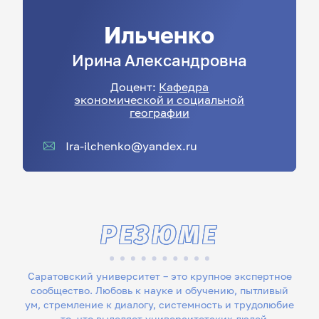
Ильченко
Ирина
Александровна
Доцент:
Кафедра
экономической и социальной
географии
Ira-ilchenko@yandex.ru
РЕЗЮМЕ
Саратовский университет – это крупное экспертное
сообщество. Любовь к науке и обучению, пытливый
ум, стремление к диалогу, системность и трудолюбие
– то, что выделяет университетских людей