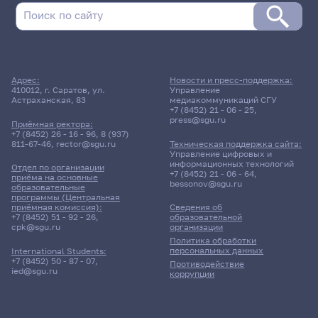
Адрес:
Новости и пресс-поддержка:
410012, г. Саратов, ул.
Управление
Астраханская, 83
медиакоммуникаций СГУ
+7 (8452) 21 - 06 - 25
,
press@sgu.ru
Приёмная ректора:
+7 (8452) 26 - 16 - 96
,
8 (937)
811-67-46
,
rector@sgu.ru
Техническая поддержка сайта:
Управление цифровых и
информационных технологий
Отдел по организации
+7 (8452) 21 - 06 - 64
,
приёма на основные
bessonov@sgu.ru
образовательные
программы (Центральная
приёмная комиссия):
Сведения об
+7 (8452) 51 - 92 - 26
,
образовательной
cpk@sgu.ru
организации
Политика обработки
персональных данных
International Students:
+7 (8452) 50 - 87 - 07
,
Противодействие
ied@sgu.ru
коррупции