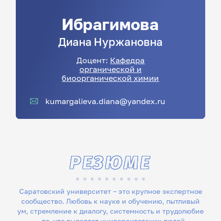
Ибрагимова
Диана
Нуржановна
Доцент:
Кафедра
органической и
биоорганической химии
kumargalieva.diana@yandex.ru
РЕЗЮМЕ
Саратовский университет – это крупное экспертное
сообщество. Любовь к науке и обучению, пытливый
ум, стремление к диалогу, системность и трудолюбие
– то, что выделяет университетских людей