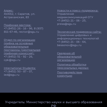
Адрес:
Новости и пресс-поддержка:
410012, г. Саратов, ул.
Управление
Астраханская, 83
медиакоммуникаций СГУ
+7 (8452) 21 - 06 - 25
,
press@sgu.ru
Приёмная ректора:
+7 (8452) 26 - 16 - 96
,
8 (937)
811-67-46
,
rector@sgu.ru
Техническая поддержка сайта:
Управление цифровых и
информационных технологий
Отдел по организации
+7 (8452) 21 - 06 - 64
,
приёма на основные
bessonov@sgu.ru
образовательные
программы (Центральная
приёмная комиссия):
Сведения об
+7 (8452) 51 - 92 - 26
,
образовательной
cpk@sgu.ru
организации
Политика обработки
персональных данных
International Students:
+7 (8452) 50 - 87 - 07
,
Противодействие
ied@sgu.ru
коррупции
Учредитель:
Министерство науки и высшего образования
РФ