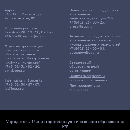
Адрес:
Новости и пресс-поддержка:
410012, г. Саратов, ул.
Управление
Астраханская, 83
медиакоммуникаций СГУ
+7 (8452) 21 - 06 - 25
,
press@sgu.ru
Приёмная ректора:
+7 (8452) 26 - 16 - 96
,
8 (937)
811-67-46
,
rector@sgu.ru
Техническая поддержка сайта:
Управление цифровых и
информационных технологий
Отдел по организации
+7 (8452) 21 - 06 - 64
,
приёма на основные
bessonov@sgu.ru
образовательные
программы (Центральная
приёмная комиссия):
Сведения об
+7 (8452) 51 - 92 - 26
,
образовательной
cpk@sgu.ru
организации
Политика обработки
персональных данных
International Students:
+7 (8452) 50 - 87 - 07
,
Противодействие
ied@sgu.ru
коррупции
Учредитель:
Министерство науки и высшего образования
РФ