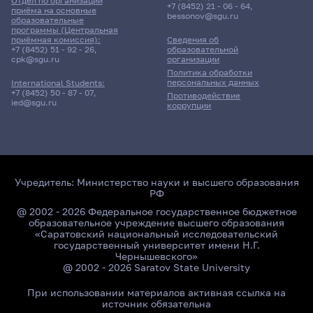
Отдел по организации
+7 (8452) 21 - 06 - 64
,
приёма на основные
bessonov@sgu.ru
образовательные
программы (Центральная
приёмная комиссия):
Сведения об
+7 (8452) 51 - 92 - 26
,
образовательной
cpk@sgu.ru
организации
Политика обработки
персональных данных
International Students:
+7 (8452) 50 - 87 - 07
,
Противодействие
ied@sgu.ru
коррупции
Учредитель:
Министерство науки и высшего образования
РФ
@ 2002 - 2026 Федеральное государственное бюджетное
образовательное учреждение высшего образования
«Саратовский национальный исследовательский
государственный университет имени Н.Г.
Чернышевского»
@ 2002 - 2026 Saratov State University
При использовании материалов активная ссылка на
источник обязательна