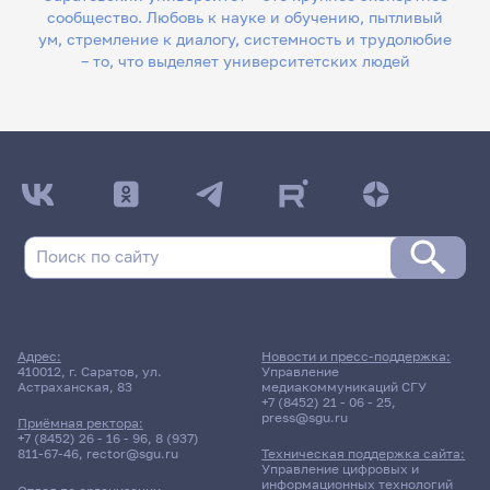
сообщество. Любовь к науке и обучению, пытливый
ум, стремление к диалогу, системность и трудолюбие
– то, что выделяет университетских людей
Адрес:
Новости и пресс-поддержка:
410012, г. Саратов, ул.
Управление
Астраханская, 83
медиакоммуникаций СГУ
+7 (8452) 21 - 06 - 25
,
press@sgu.ru
Приёмная ректора:
+7 (8452) 26 - 16 - 96
,
8 (937)
811-67-46
,
rector@sgu.ru
Техническая поддержка сайта:
Управление цифровых и
информационных технологий