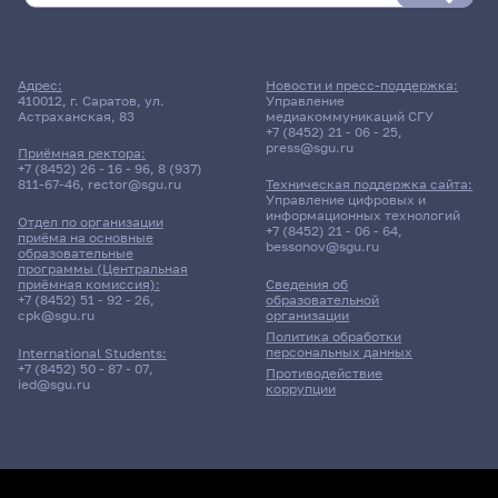
Адрес:
Новости и пресс-поддержка:
410012, г. Саратов, ул.
Управление
Астраханская, 83
медиакоммуникаций СГУ
+7 (8452) 21 - 06 - 25
,
press@sgu.ru
Приёмная ректора:
+7 (8452) 26 - 16 - 96
,
8 (937)
811-67-46
,
rector@sgu.ru
Техническая поддержка сайта:
Управление цифровых и
информационных технологий
Отдел по организации
+7 (8452) 21 - 06 - 64
,
приёма на основные
bessonov@sgu.ru
образовательные
программы (Центральная
приёмная комиссия):
Сведения об
+7 (8452) 51 - 92 - 26
,
образовательной
cpk@sgu.ru
организации
Политика обработки
персональных данных
International Students:
+7 (8452) 50 - 87 - 07
,
Противодействие
ied@sgu.ru
коррупции