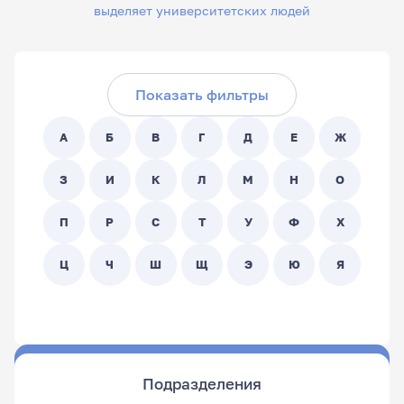
выделяет университетских людей
Скрыть фильтры
Поиск по ФИО сотрудника:
Показать фильтры
Поиск по подразделениям:
А
Б
В
Г
Д
Е
Ж
- Любой -
З
И
К
Л
М
Н
О
П
Р
С
Т
У
Ф
Х
Ц
Ч
Ш
Щ
Э
Ю
Я
Подразделения