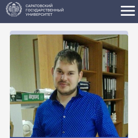
Перейти
к
основному
САРАТОВСКИЙ
содержанию
ГОСУДАРСТВЕННЫЙ
УНИВЕРСИТЕТ