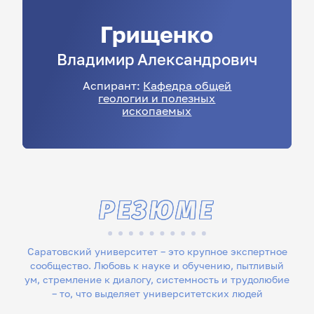
Грищенко
Владимир
Александрович
Аспирант:
Кафедра общей
геологии и полезных
ископаемых
РЕЗЮМЕ
Саратовский университет – это крупное экспертное
сообщество. Любовь к науке и обучению, пытливый
ум, стремление к диалогу, системность и трудолюбие
– то, что выделяет университетских людей