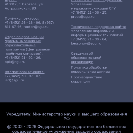
410012, г. Саратов, ул.
Управление
Астраханская, 83
медиакоммуникаций СГУ
+7 (8452) 21 - 06 - 25
,
press@sgu.ru
Приёмная ректора:
+7 (8452) 26 - 16 - 96
,
8 (937)
811-67-46
,
rector@sgu.ru
Техническая поддержка сайта:
Управление цифровых и
информационных технологий
Отдел по организации
+7 (8452) 21 - 06 - 64
,
приёма на основные
bessonov@sgu.ru
образовательные
программы (Центральная
приёмная комиссия):
Сведения об
+7 (8452) 51 - 92 - 26
,
образовательной
cpk@sgu.ru
организации
Политика обработки
персональных данных
International Students:
+7 (8452) 50 - 87 - 07
,
Противодействие
ied@sgu.ru
коррупции
Учредитель:
Министерство науки и высшего образования
РФ
@ 2002 - 2026 Федеральное государственное бюджетное
образовательное учреждение высшего образования