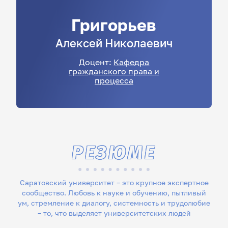
Григорьев
Алексей
Николаевич
Доцент:
Кафедра
гражданского права и
процесса
РЕЗЮМЕ
Саратовский университет – это крупное экспертное
сообщество. Любовь к науке и обучению, пытливый
ум, стремление к диалогу, системность и трудолюбие
– то, что выделяет университетских людей