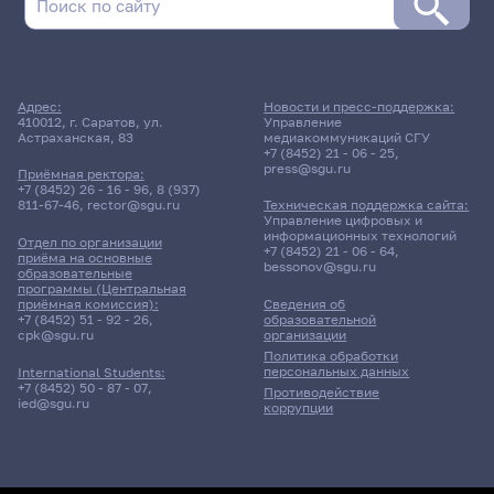
Адрес:
Новости и пресс-поддержка:
410012, г. Саратов, ул.
Управление
Астраханская, 83
медиакоммуникаций СГУ
+7 (8452) 21 - 06 - 25
,
press@sgu.ru
Приёмная ректора:
+7 (8452) 26 - 16 - 96
,
8 (937)
811-67-46
,
rector@sgu.ru
Техническая поддержка сайта:
Управление цифровых и
информационных технологий
Отдел по организации
+7 (8452) 21 - 06 - 64
,
приёма на основные
bessonov@sgu.ru
образовательные
программы (Центральная
приёмная комиссия):
Сведения об
+7 (8452) 51 - 92 - 26
,
образовательной
cpk@sgu.ru
организации
Политика обработки
персональных данных
International Students:
+7 (8452) 50 - 87 - 07
,
Противодействие
ied@sgu.ru
коррупции