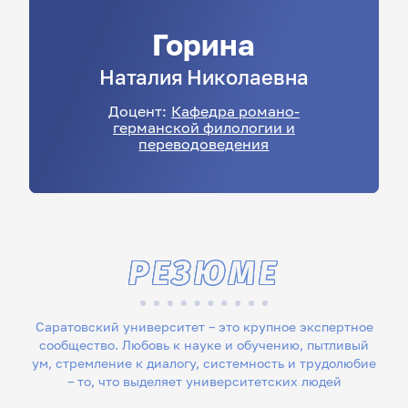
Горина
Наталия
Николаевна
Доцент:
Кафедра романо-
германской филологии и
переводоведения
РЕЗЮМЕ
Саратовский университет – это крупное экспертное
сообщество. Любовь к науке и обучению, пытливый
ум, стремление к диалогу, системность и трудолюбие
– то, что выделяет университетских людей