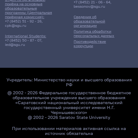
+7 (8452) 21 - 06 - 64
,
приёма на основные
bessonov@sgu.ru
образовательные
программы (Центральная
приёмная комиссия):
Сведения об
+7 (8452) 51 - 92 - 26
,
образовательной
cpk@sgu.ru
организации
Политика обработки
персональных данных
International Students:
+7 (8452) 50 - 87 - 07
,
Противодействие
ied@sgu.ru
коррупции
Учредитель:
Министерство науки и высшего образования
РФ
@ 2002 - 2026 Федеральное государственное бюджетное
образовательное учреждение высшего образования
«Саратовский национальный исследовательский
государственный университет имени Н.Г.
Чернышевского»
@ 2002 - 2026 Saratov State University
При использовании материалов активная ссылка на
источник обязательна