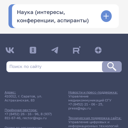
Наука (интересы,
конференции, аспиранты)
Адрес:
Новости и пресс-поддержка:
410012, г. Саратов, ул.
Управление
Астраханская, 83
медиакоммуникаций СГУ
+7 (8452) 21 - 06 - 25
,
press@sgu.ru
Приёмная ректора:
+7 (8452) 26 - 16 - 96
,
8 (937)
811-67-46
,
rector@sgu.ru
Техническая поддержка сайта:
Управление цифровых и
информационных технологий
Отдел по организации