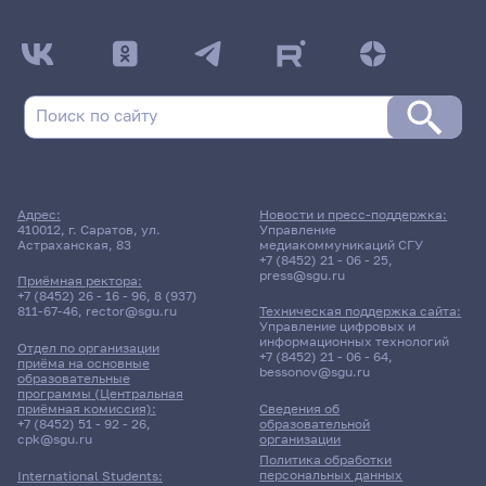
Адрес:
Новости и пресс-поддержка:
410012, г. Саратов, ул.
Управление
Астраханская, 83
медиакоммуникаций СГУ
+7 (8452) 21 - 06 - 25
,
press@sgu.ru
Приёмная ректора:
+7 (8452) 26 - 16 - 96
,
8 (937)
811-67-46
,
rector@sgu.ru
Техническая поддержка сайта:
Управление цифровых и
информационных технологий
Отдел по организации
+7 (8452) 21 - 06 - 64
,
приёма на основные
bessonov@sgu.ru
образовательные
программы (Центральная
приёмная комиссия):
Сведения об
+7 (8452) 51 - 92 - 26
,
образовательной
cpk@sgu.ru
организации
Политика обработки
персональных данных
International Students: