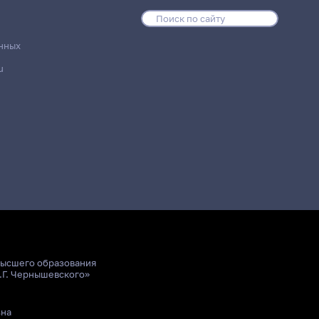
нных
u
высшего образования
.Г. Чернышевского»
ьна