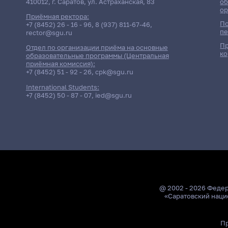
410012, г. Саратов, ул. Астраханская, 83
об
ор
Приёмная ректора:
По
+7 (8452) 26 - 16 - 96
,
8 (937) 811-67-46
,
пе
rector@sgu.ru
Пр
Отдел по организации приёма на основные
ко
образовательные программы (Центральная
приёмная комиссия):
+7 (8452) 51 - 92 - 26
,
cpk@sgu.ru
International Students:
+7 (8452) 50 - 87 - 07
,
ied@sgu.ru
@ 2002 - 2026 Феде
«Саратовский наци
Пр