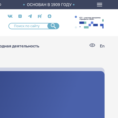
ОСНОВАН В 1909 ГОДУ
О
Социальные
сети
дная деятельность
En
н