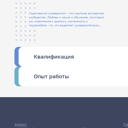
Саратовский университет – это крупное экспертное
сообщество. Любовь к науке и обучению, пытливый
ум, стремление к диалогу, системность и
трудолюбие – то, что выделяет университетских
людей
Квалификация
Опыт работы
Адрес:
Св