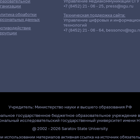
разовательной
Управление медиакоммуникаций СГУ
ганизации
+7 (8452) 21 - 06 - 25
,
press@sgu.ru
литика обработки
Техническая поддержка сайта:
рсональных данных
Управление цифровых и информацио
технологий
отиводействие
+7 (8452) 21 - 06 - 64
,
bessonov@sgu.r
ррупции
Учредитель:
Министерство науки и высшего образования РФ
ральное государственное бюджетное образовательное учреждение 
ональный исследовательский государственный университет имени Н
@ 2002 - 2026 Saratov State University
и использовании материалов активная ссылка на источник обязател