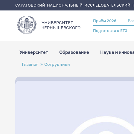
САРАТОВСКИЙ НАЦИОНАЛЬНЫЙ ИССЛЕДОВАТЕЛЬСКИЙ Г
Приём 2026
Ра
Header
УНИВЕРСИТЕТ
menu
ЧЕРНЫШЕВСКОГO
Подготовка к ЕГЭ
Университет
Образование
Наука и иннов
Перейти
Строка
Главная
Сотрудники
к
навигации
основному
содержанию