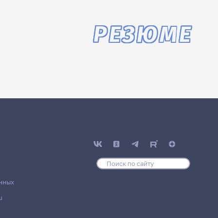
РЕЗЮМЕ
нных
u