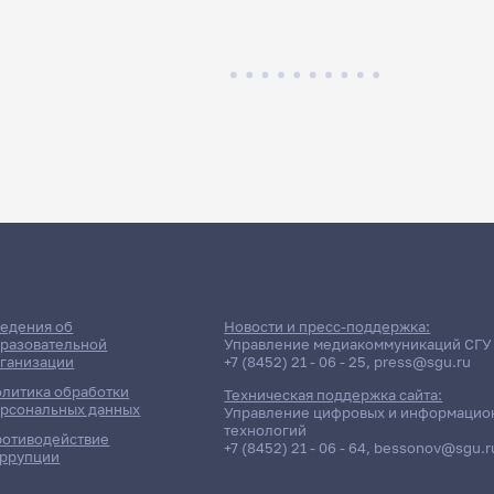
едения об
Новости и пресс-поддержка:
разовательной
Управление медиакоммуникаций СГУ
ганизации
+7 (8452) 21 - 06 - 25
,
press@sgu.ru
литика обработки
Техническая поддержка сайта:
рсональных данных
Управление цифровых и информацио
технологий
отиводействие
+7 (8452) 21 - 06 - 64
,
bessonov@sgu.r
ррупции