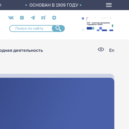
ОСНОВАН В 1909 ГОДУ
О
Социальные
сети
дная деятельность
En