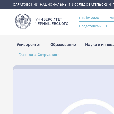
САРАТОВСКИЙ НАЦИОНАЛЬНЫЙ ИССЛЕДОВАТЕЛЬСКИЙ Г
Приём 2026
Ра
Header
УНИВЕРСИТЕТ
menu
ЧЕРНЫШЕВСКОГO
Подготовка к ЕГЭ
Университет
Образование
Наука и иннов
Перейти
Строка
Главная
Сотрудники
к
навигации
основному
содержанию