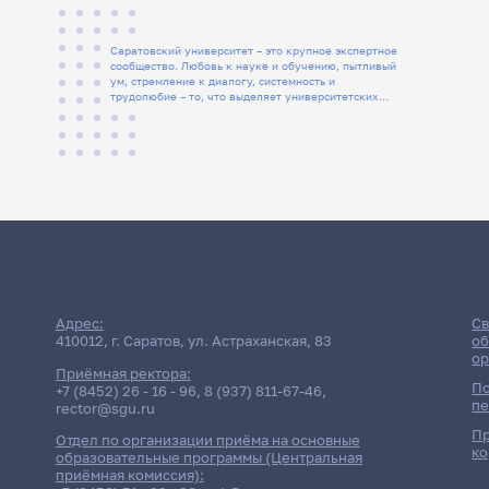
Саратовский университет – это крупное экспертное
сообщество. Любовь к науке и обучению, пытливый
ум, стремление к диалогу, системность и
трудолюбие – то, что выделяет университетских
людей
Адрес:
Св
410012, г. Саратов, ул. Астраханская, 83
об
ор
Приёмная ректора:
По
+7 (8452) 26 - 16 - 96
,
8 (937) 811-67-46
,
пе
rector@sgu.ru
Пр
Отдел по организации приёма на основные
ко
образовательные программы (Центральная
приёмная комиссия):