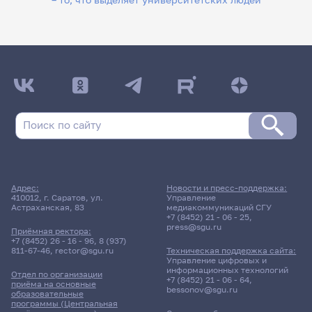
Адрес:
Новости и пресс-поддержка:
410012, г. Саратов, ул.
Управление
Астраханская, 83
медиакоммуникаций СГУ
+7 (8452) 21 - 06 - 25
,
press@sgu.ru
Приёмная ректора:
+7 (8452) 26 - 16 - 96
,
8 (937)
811-67-46
,
rector@sgu.ru
Техническая поддержка сайта:
Управление цифровых и
информационных технологий
Отдел по организации
+7 (8452) 21 - 06 - 64
,
приёма на основные
bessonov@sgu.ru
образовательные
программы (Центральная