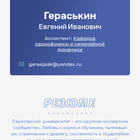
Гераськин
Евгений
Иванович
Ассистент:
Кафедра
радиофизики и нелинейной
динамики
gerasijask@yandex.ru
РЕЗЮМЕ
Саратовский университет – это крупное экспертное
сообщество. Любовь к науке и обучению, пытливый
ум, стремление к диалогу, системность и трудолюбие
– то, что выделяет университетских людей