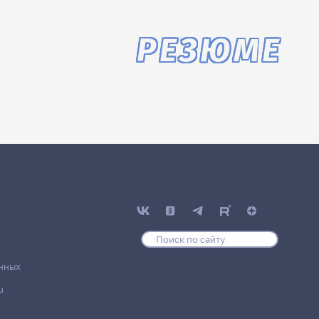
РЕЗЮМЕ
нных
u