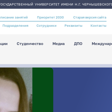
ОСУДАРСТВЕННЫЙ УНИВЕРСИТЕТ ИМЕНИ Н.Г. ЧЕРНЫШЕВСКОГ
списание занятий
Приоритет 2030
Старая версия сайта
Подразделения
Сотрудники
Реквизиты
Контакты
ации
Студенчество
Медиа
ДПО
Междунаро