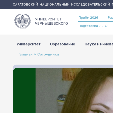
САРАТОВСКИЙ НАЦИОНАЛЬНЫЙ ИССЛЕДОВАТЕЛЬСКИЙ Г
Приём 2026
Ра
Header
УНИВЕРСИТЕТ
menu
ЧЕРНЫШЕВСКОГO
Подготовка к ЕГЭ
Университет
Образование
Наука и иннов
Перейти
Строка
Главная
Сотрудники
к
навигации
основному
содержанию