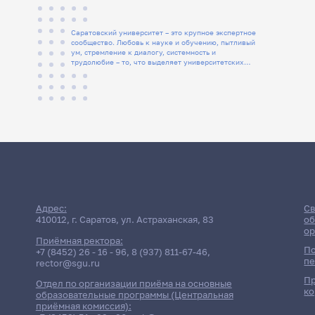
Саратовский университет – это крупное экспертное
сообщество. Любовь к науке и обучению, пытливый
ум, стремление к диалогу, системность и
трудолюбие – то, что выделяет университетских
людей
Адрес:
Св
410012, г. Саратов, ул. Астраханская, 83
об
ор
Приёмная ректора:
По
+7 (8452) 26 - 16 - 96
,
8 (937) 811-67-46
,
пе
rector@sgu.ru
Пр
Отдел по организации приёма на основные
ко
образовательные программы (Центральная
приёмная комиссия):