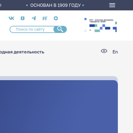
ОСНОВАН В 1909 ГОДУ
О
Социальные
сети
дная деятельность
En