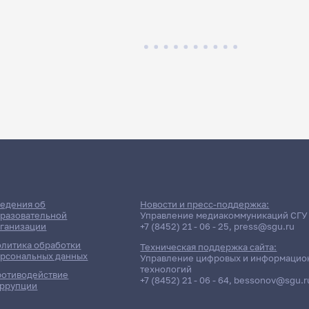
едения об
Новости и пресс-поддержка:
разовательной
Управление медиакоммуникаций СГУ
ганизации
+7 (8452) 21 - 06 - 25
,
press@sgu.ru
литика обработки
Техническая поддержка сайта:
рсональных данных
Управление цифровых и информацио
технологий
отиводействие
+7 (8452) 21 - 06 - 64
,
bessonov@sgu.r
ррупции