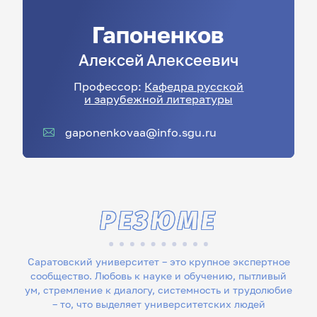
Гапоненков
Алексей
Алексеевич
Профессор:
Кафедра русской
и зарубежной литературы
gaponenkovaa@info.sgu.ru
РЕЗЮМЕ
Саратовский университет – это крупное экспертное
сообщество. Любовь к науке и обучению, пытливый
ум, стремление к диалогу, системность и трудолюбие
– то, что выделяет университетских людей