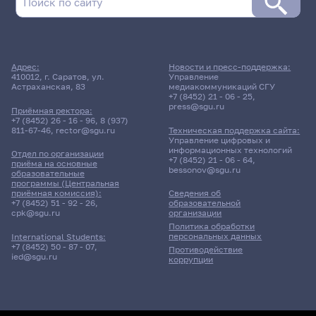
Адрес:
Новости и пресс-поддержка:
410012, г. Саратов, ул.
Управление
Астраханская, 83
медиакоммуникаций СГУ
+7 (8452) 21 - 06 - 25
,
press@sgu.ru
Приёмная ректора:
+7 (8452) 26 - 16 - 96
,
8 (937)
811-67-46
,
rector@sgu.ru
Техническая поддержка сайта:
Управление цифровых и
информационных технологий
Отдел по организации
+7 (8452) 21 - 06 - 64
,
приёма на основные
bessonov@sgu.ru
образовательные
программы (Центральная
приёмная комиссия):
Сведения об
+7 (8452) 51 - 92 - 26
,
образовательной
cpk@sgu.ru
организации
Политика обработки
персональных данных
International Students:
+7 (8452) 50 - 87 - 07
,
Противодействие
ied@sgu.ru
коррупции