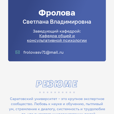
Фролова
Светлана
Владимировна
Заведующий кафедрой:
Кафедра общей и
консультативной психологии
frolovasv71@mail.ru
РЕЗЮМЕ
Саратовский университет – это крупное экспертное
сообщество. Любовь к науке и обучению, пытливый
ум, стремление к диалогу, системность и трудолюбие
– то, что выделяет университетских людей