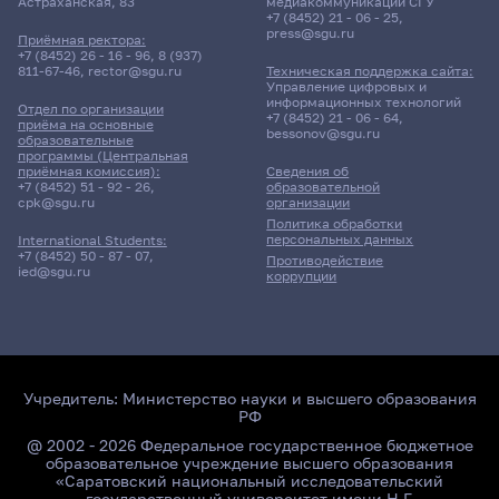
Астраханская, 83
медиакоммуникаций СГУ
+7 (8452) 21 - 06 - 25
,
press@sgu.ru
Приёмная ректора:
+7 (8452) 26 - 16 - 96
,
8 (937)
811-67-46
,
rector@sgu.ru
Техническая поддержка сайта:
Управление цифровых и
информационных технологий
Отдел по организации
+7 (8452) 21 - 06 - 64
,
приёма на основные
bessonov@sgu.ru
образовательные
программы (Центральная
приёмная комиссия):
Сведения об
+7 (8452) 51 - 92 - 26
,
образовательной
cpk@sgu.ru
организации
Политика обработки
персональных данных
International Students:
+7 (8452) 50 - 87 - 07
,
Противодействие
ied@sgu.ru
коррупции
Учредитель:
Министерство науки и высшего образования
РФ
@ 2002 - 2026 Федеральное государственное бюджетное
образовательное учреждение высшего образования
«Саратовский национальный исследовательский
государственный университет имени Н.Г.