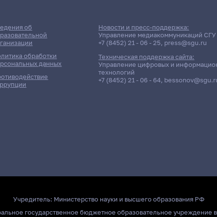
едения об
Новости и пресс-поддержка:
разовательной
Управление медиакоммуникаций СГУ
ганизации
+7 (8452) 21 - 06 - 25
,
press@sgu.ru
литика обработки
Техническая поддержка сайта:
рсональных данных
Управление цифровых и информацио
технологий
отиводействие
+7 (8452) 21 - 06 - 64
,
bessonov@sgu.r
ррупции
Учредитель:
Министерство науки и высшего образования РФ
ральное государственное бюджетное образовательное учреждение 