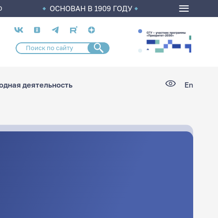
ОСНОВАН В 1909 ГОДУ
О
Социальные
сети
дная деятельность
En