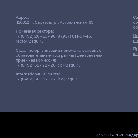
Адрес:
Св
410012, г. Саратов, ул. Астраханская, 83
об
ор
Приёмная ректора:
По
+7 (8452) 26 - 16 - 96
,
8 (937) 811-67-46
,
пе
rector@sgu.ru
Пр
Отдел по организации приёма на основные
ко
образовательные программы (Центральная
приёмная комиссия):
+7 (8452) 51 - 92 - 26
,
cpk@sgu.ru
International Students:
+7 (8452) 50 - 87 - 07
,
ied@sgu.ru
@ 2002 - 2026 Феде