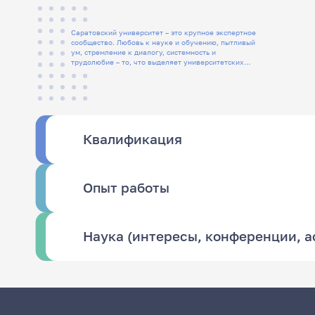
Саратовский университет – это крупное экспертное
сообщество. Любовь к науке и обучению, пытливый
ум, стремление к диалогу, системность и
трудолюбие – то, что выделяет университетских
людей
Квалификация
Опыт работы
Наука (интересы, конференции, 