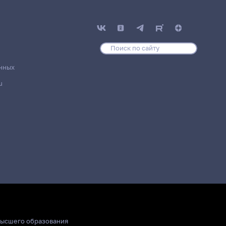
нных
u
высшего образования