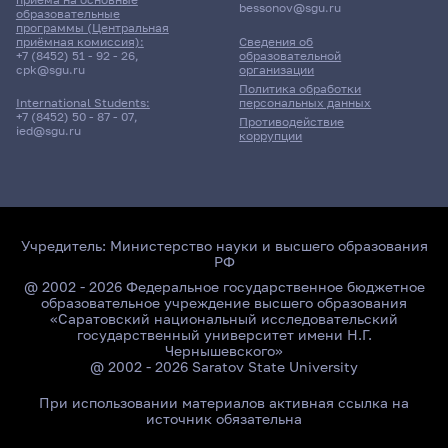
bessonov@sgu.ru
образовательные
программы (Центральная
приёмная комиссия):
Сведения об
+7 (8452) 51 - 92 - 26
,
образовательной
cpk@sgu.ru
организации
Политика обработки
персональных данных
International Students:
+7 (8452) 50 - 87 - 07
,
Противодействие
ied@sgu.ru
коррупции
Учредитель:
Министерство науки и высшего образования
РФ
@ 2002 - 2026 Федеральное государственное бюджетное
образовательное учреждение высшего образования
«Саратовский национальный исследовательский
государственный университет имени Н.Г.
Чернышевского»
@ 2002 - 2026 Saratov State University
При использовании материалов активная ссылка на
источник обязательна