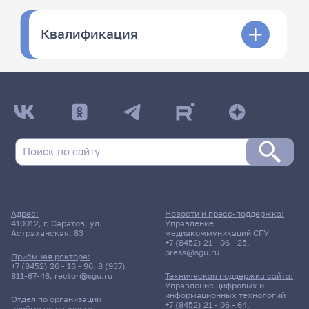
Квалификация
Адрес:
Новости и пресс-поддержка:
410012, г. Саратов, ул.
Управление
Астраханская, 83
медиакоммуникаций СГУ
+7 (8452) 21 - 06 - 25
,
press@sgu.ru
Приёмная ректора:
+7 (8452) 26 - 16 - 96
,
8 (937)
811-67-46
,
rector@sgu.ru
Техническая поддержка сайта:
Управление цифровых и
информационных технологий
Отдел по организации
+7 (8452) 21 - 06 - 64
,
приёма на основные