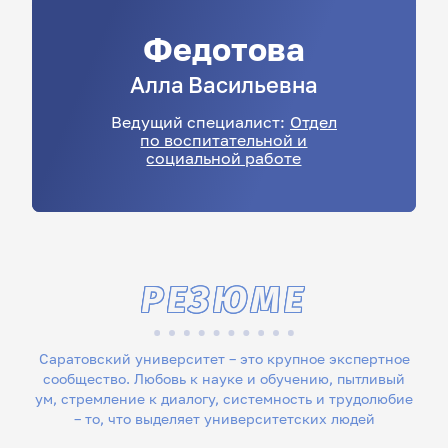
Федотова
Алла
Васильевна
Ведущий специалист:
Отдел
по воспитательной и
социальной работе
РЕЗЮМЕ
Саратовский университет – это крупное экспертное
сообщество. Любовь к науке и обучению, пытливый
ум, стремление к диалогу, системность и трудолюбие
– то, что выделяет университетских людей