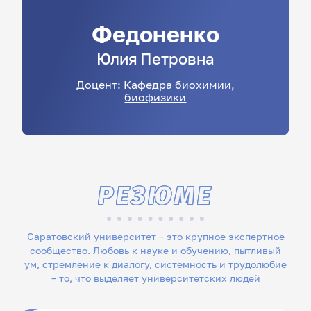
Федоненко
Юлия
Петровна
Доцент:
Кафедра биохимии,
биофизики
РЕЗЮМЕ
Саратовский университет – это крупное экспертное
сообщество. Любовь к науке и обучению, пытливый
ум, стремление к диалогу, системность и трудолюбие
– то, что выделяет университетских людей