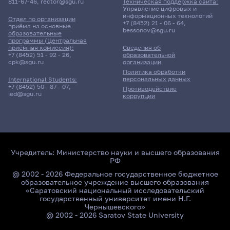
811-67-46
,
rector@sgu.ru
Техническая поддержка сайта:
Управление цифровых и
информационных технологий
Отдел по организации
+7 (8452) 21 - 06 - 64
,
приёма на основные
bessonov@sgu.ru
образовательные
программы (Центральная
приёмная комиссия):
Сведения об
+7 (8452) 51 - 92 - 26
,
образовательной
cpk@sgu.ru
организации
Политика обработки
персональных данных
International Students:
+7 (8452) 50 - 87 - 07
,
Противодействие
ied@sgu.ru
коррупции
Учредитель:
Министерство науки и высшего образования
РФ
@ 2002 - 2026 Федеральное государственное бюджетное
образовательное учреждение высшего образования
«Саратовский национальный исследовательский
государственный университет имени Н.Г.
Чернышевского»
@ 2002 - 2026 Saratov State University