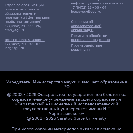
информационных технологий
Отдел по организации
+7 (8452) 21 - 06 - 64
,
приёма на основные
bessonov@sgu.ru
образовательные
программы (Центральная
приёмная комиссия):
Сведения об
+7 (8452) 51 - 92 - 26
,
образовательной
cpk@sgu.ru
организации
Политика обработки
персональных данных
International Students:
+7 (8452) 50 - 87 - 07
,
Противодействие
ied@sgu.ru
коррупции
Учредитель:
Министерство науки и высшего образования
РФ
@ 2002 - 2026 Федеральное государственное бюджетное
образовательное учреждение высшего образования
«Саратовский национальный исследовательский
государственный университет имени Н.Г.
Чернышевского»
@ 2002 - 2026 Saratov State University
При использовании материалов активная ссылка на