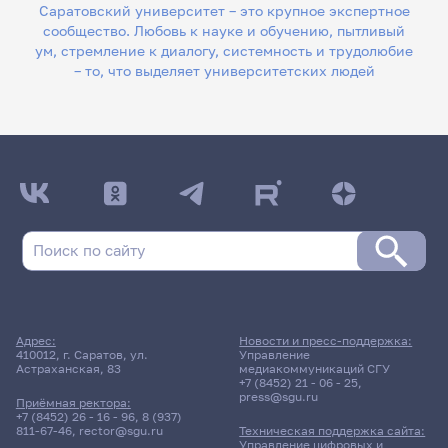
Саратовский университет – это крупное экспертное
сообщество. Любовь к науке и обучению, пытливый
ум, стремление к диалогу, системность и трудолюбие
– то, что выделяет университетских людей
Адрес:
Новости и пресс-поддержка:
410012, г. Саратов, ул.
Управление
Астраханская, 83
медиакоммуникаций СГУ
+7 (8452) 21 - 06 - 25
,
press@sgu.ru
Приёмная ректора:
+7 (8452) 26 - 16 - 96
,
8 (937)
811-67-46
,
rector@sgu.ru
Техническая поддержка сайта:
Управление цифровых и