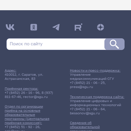
Адрес:
Новости и пресс-поддержка:
410012, г. Саратов, ул.
Управление
Астраханская, 83
медиакоммуникаций СГУ
+7 (8452) 21 - 06 - 25
,
press@sgu.ru
Приёмная ректора:
+7 (8452) 26 - 16 - 96
,
8 (937)
811-67-46
,
rector@sgu.ru
Техническая поддержка сайта:
Управление цифровых и
информационных технологий
Отдел по организации
+7 (8452) 21 - 06 - 64
,
приёма на основные
bessonov@sgu.ru
образовательные
программы (Центральная
приёмная комиссия):
Сведения об
+7 (8452) 51 - 92 - 26
,
образовательной
cpk@sgu.ru
организации