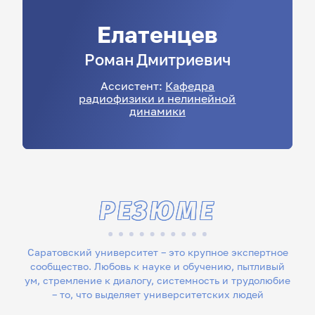
Елатенцев
Роман
Дмитриевич
Ассистент:
Кафедра
радиофизики и нелинейной
динамики
РЕЗЮМЕ
Саратовский университет – это крупное экспертное
сообщество. Любовь к науке и обучению, пытливый
ум, стремление к диалогу, системность и трудолюбие
– то, что выделяет университетских людей