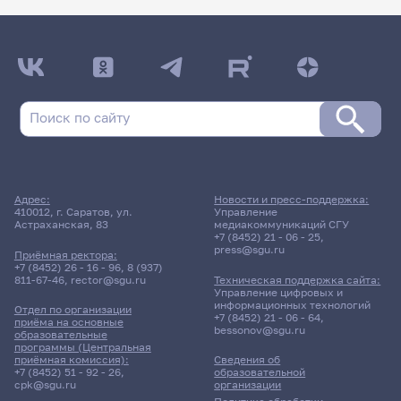
Адрес:
Новости и пресс-поддержка:
410012, г. Саратов, ул.
Управление
Астраханская, 83
медиакоммуникаций СГУ
+7 (8452) 21 - 06 - 25
,
press@sgu.ru
Приёмная ректора:
+7 (8452) 26 - 16 - 96
,
8 (937)
811-67-46
,
rector@sgu.ru
Техническая поддержка сайта:
Управление цифровых и
информационных технологий
Отдел по организации
+7 (8452) 21 - 06 - 64
,
приёма на основные
bessonov@sgu.ru
образовательные
программы (Центральная
приёмная комиссия):
Сведения об
+7 (8452) 51 - 92 - 26
,
образовательной
cpk@sgu.ru
организации